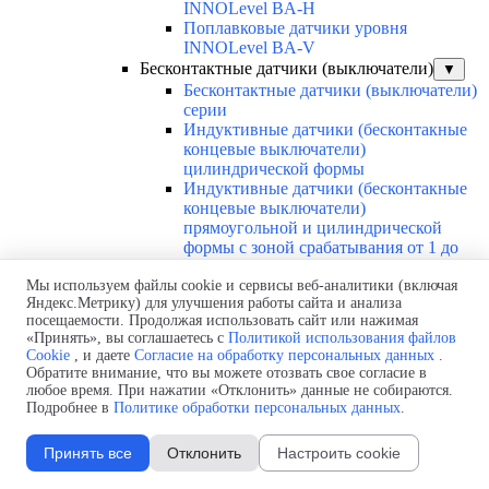
INNOLevel BA-H
Поплавковые датчики уровня
INNOLevel BA-V
Бесконтактные датчики (выключатели)
▼
Бесконтактные датчики (выключатели)
серии
Индуктивные датчики (бесконтакные
концевые выключатели)
цилиндрической формы
Индуктивные датчики (бесконтакные
концевые выключатели)
прямоугольной и цилиндрической
формы с зоной срабатывания от 1 до
50мм Autonics
Мы используем файлы cookie и сервисы веб-аналитики (включая
Емкостные датчики с подстройкой
Яндекс.Метрику) для улучшения работы сайта и анализа
INNOCONT
посещаемости. Продолжая использовать сайт или нажимая
Датчики безопасности и оптические
«Принять», вы соглашаетесь с
Политикой использования файлов
датчики
Cookie
, и даете
Согласие на обработку персональных данных
.
Диффузионные фотодатчики
Обратите внимание, что вы можете отозвать свое согласие в
INNOCONT Серия PES-D и PESL-D
любое время. При нажатии «Отклонить» данные не собираются.
Каталоги
▼
Подробнее в
Политике обработки персональных данных
.
Каталоги по всей продукции
Каталоги Преобразователи частоты INNOVERT
Принять все
Отклонить
Настроить cookie
Каталоги Редукторы и мотор-редукторы
INNORED/INNOVARI