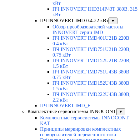
кВт
ПЧ INNOVERT IHD314P43T 380В, 315
кВт
ПЧ INNOVERT IMD 0.4-22 кВт
▼
Обзор преобразователей частоты
INNOVERT серии IMD
ПЧ INNOVERT IMD401U21B 220В,
0.4 кВт
ПЧ INNOVERT IMD751U21B 220В,
0.75 кВт
ПЧ INNOVERT IMD152U21B 220В,
1.5 кВт
ПЧ INNOVERT IMD751U43B 380В,
0.75 кВт
ПЧ INNOVERT IMD152U43B 380В,
1.5 кВт
ПЧ INNOVERT IMD222U43B 380В,
2.2 кВт
ПЧ INNOVERT IMD_E
Комплектные сервосистемы INNOCONT
▼
Комплектные сервосистемы INNOCONT
КАТ
Принципы маркировки комплектных
сервоусилителей переменного тока