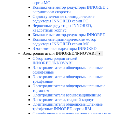
серии MC
Компактные мотор-редукторы INNORED с
регулятором скорости
Одноступенчатые цилиндрические
редукторы INNORED серии PC
Червячные редукторы INNORED,
квадратный корпус
Компактные мотор-редукторы INNORED
Компактные цилиндрические мотор-
редукторы INNORED серии MC
Экономичные вариаторы INNORED
Электродвигатели INNORED/INNOVARI
▼
Обзор электродвигателей
INNORED/INNOVARI
Электродвигатели общепромышленные
однофазные
Электродвигатели общепромышленные
трёхфазные
Электродвигатели общепромышленные с
тормозом
Электродвигатели взрывозащищенные
Электродвигатели, гладкий корпус
Электродвигатели общепромышленные
трёхфазные INNORED серии RM
Однофазные асинхронные электродвигатели