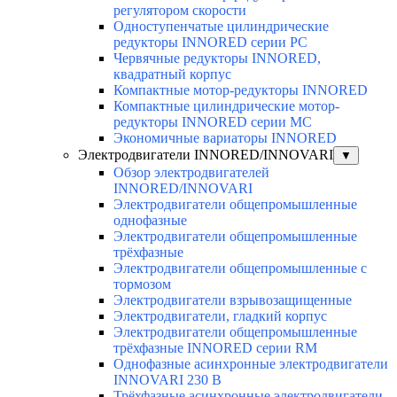
регулятором скорости
Одноступенчатые цилиндрические
редукторы INNORED серии PC
Червячные редукторы INNORED,
квадратный корпус
Компактные мотор-редукторы INNORED
Компактные цилиндрические мотор-
редукторы INNORED серии MC
Экономичные вариаторы INNORED
Электродвигатели INNORED/INNOVARI
▼
Обзор электродвигателей
INNORED/INNOVARI
Электродвигатели общепромышленные
однофазные
Электродвигатели общепромышленные
трёхфазные
Электродвигатели общепромышленные с
тормозом
Электродвигатели взрывозащищенные
Электродвигатели, гладкий корпус
Электродвигатели общепромышленные
трёхфазные INNORED серии RM
Однофазные асинхронные электродвигатели
INNOVARI 230 В
Трёхфазные асинхронные электродвигатели