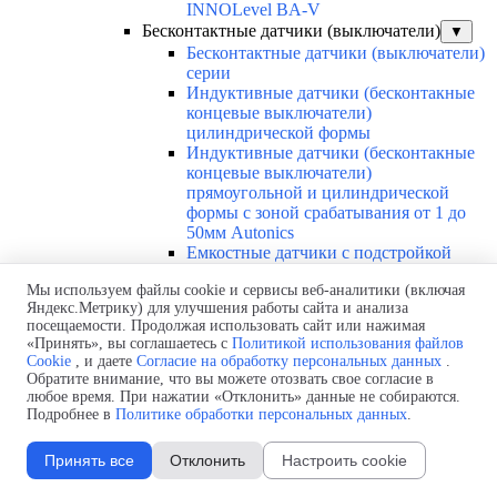
INNOLevel BA-V
Бесконтактные датчики (выключатели)
▼
Бесконтактные датчики (выключатели)
серии
Индуктивные датчики (бесконтакные
концевые выключатели)
цилиндрической формы
Индуктивные датчики (бесконтакные
концевые выключатели)
прямоугольной и цилиндрической
формы с зоной срабатывания от 1 до
50мм Autonics
Емкостные датчики с подстройкой
INNOCONT
Мы используем файлы cookie и сервисы веб-аналитики (включая
Датчики безопасности и оптические
Яндекс.Метрику) для улучшения работы сайта и анализа
датчики
посещаемости. Продолжая использовать сайт или нажимая
Диффузионные фотодатчики
«Принять», вы соглашаетесь с
Политикой использования файлов
INNOCONT Серия PES-D и PESL-D
Cookie
, и даете
Согласие на обработку персональных данных
.
Каталоги
▼
Обратите внимание, что вы можете отозвать свое согласие в
Каталоги по всей продукции
любое время. При нажатии «Отклонить» данные не собираются.
Подробнее в
Политике обработки персональных данных
.
Каталоги Преобразователи частоты INNOVERT
Каталоги Редукторы и мотор-редукторы
INNORED/INNOVARI
Принять все
Отклонить
Настроить cookie
Каталоги Электродвигатели
INNORED/INNOVARI