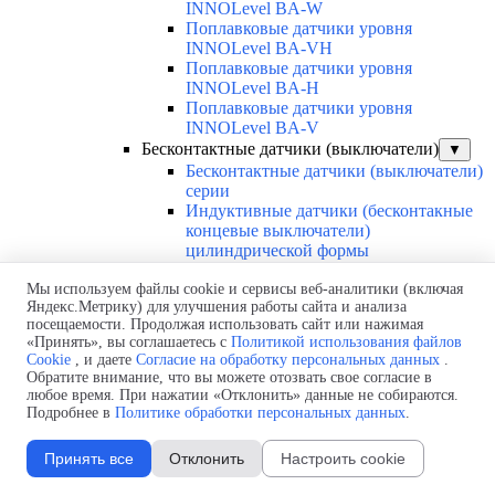
INNOLevel BA-W
Поплавковые датчики уровня
INNOLevel BA-VH
Поплавковые датчики уровня
INNOLevel BA-H
Поплавковые датчики уровня
INNOLevel BA-V
Бесконтактные датчики (выключатели)
▼
Бесконтактные датчики (выключатели)
серии
Индуктивные датчики (бесконтакные
концевые выключатели)
цилиндрической формы
Индуктивные датчики (бесконтакные
Мы используем файлы cookie и сервисы веб-аналитики (включая
концевые выключатели)
Яндекс.Метрику) для улучшения работы сайта и анализа
прямоугольной и цилиндрической
посещаемости. Продолжая использовать сайт или нажимая
формы с зоной срабатывания от 1 до
«Принять», вы соглашаетесь с
Политикой использования файлов
50мм Autonics
Cookie
, и даете
Согласие на обработку персональных данных
.
Емкостные датчики с подстройкой
Обратите внимание, что вы можете отозвать свое согласие в
INNOCONT
любое время. При нажатии «Отклонить» данные не собираются.
Датчики безопасности и оптические
Подробнее в
Политике обработки персональных данных
.
датчики
Диффузионные фотодатчики
Принять все
Отклонить
Настроить cookie
INNOCONT Серия PES-D и PESL-D
Каталоги
▼