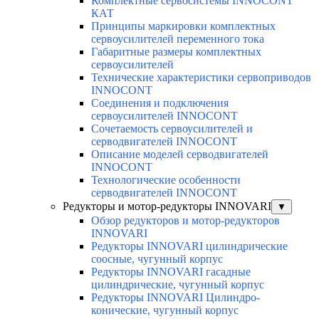
Комплектные сервосистемы INNOCONT
КАТ
Принципы маркировки комплектных
сервоусилителей переменного тока
Габаритные размеры комплектных
сервоусилителей
Технические характеристики сервоприводов
INNOCONT
Соединения и подключения
сервоусилителей INNOCONT
Сочетаемость сервоусилителей и
серводвигателей INNOCONT
Описание моделей серводвигателей
INNOCONT
Технологические особенности
серводвигателей INNOCONT
Редукторы и мотор-редукторы INNOVARI
▼
Обзор редукторов и мотор-редукторов
INNOVARI
Редукторы INNOVARI цилиндрические
соосные, чугунный корпус
Редукторы INNOVARI гасадные
цилиндрические, чугунный корпус
Редукторы INNOVARI Цилиндро-
конические, чугунный корпус