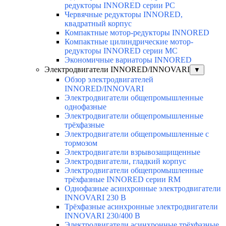
редукторы INNORED серии PC
Червячные редукторы INNORED,
квадратный корпус
Компактные мотор-редукторы INNORED
Компактные цилиндрические мотор-
редукторы INNORED серии MC
Экономичные вариаторы INNORED
Электродвигатели INNORED/INNOVARI
▼
Обзор электродвигателей
INNORED/INNOVARI
Электродвигатели общепромышленные
однофазные
Электродвигатели общепромышленные
трёхфазные
Электродвигатели общепромышленные с
тормозом
Электродвигатели взрывозащищенные
Электродвигатели, гладкий корпус
Электродвигатели общепромышленные
трёхфазные INNORED серии RM
Однофазные асинхронные электродвигатели
INNOVARI 230 В
Трёхфазные асинхронные электродвигатели
INNOVARI 230/400 В
Электродвигатели асинхронные трёхфазные