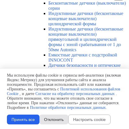
Бесконтактные датчики (выключатели)
серии
Индуктивные датчики (бесконтакные
концевые выключатели)
цилиндрической формы
Индуктивные датчики (бесконтакные
концевые выключатели)
прямоугольной и цилиндрической
формы с зоной срабатывания от 1 до
50мм Autonics
Емкостные датчики с подстройкой
INNOCONT
Датчики безопасности и оптические
датчики
Мы используем файлы cookie и сервисы веб-аналитики (включая
Диффузионные фотодатчики
Яндекс.Метрику) для улучшения работы сайта и анализа
INNOCONT Серия PES-D и PESL-D
посещаемости. Продолжая использовать сайт или нажимая
Каталоги
▼
«Принять», вы соглашаетесь с
Политикой использования файлов
Каталоги по всей продукции
Cookie
, и даете
Согласие на обработку персональных данных
.
Каталоги Преобразователи частоты INNOVERT
Обратите внимание, что вы можете отозвать свое согласие в
Каталоги Редукторы и мотор-редукторы
любое время. При нажатии «Отклонить» данные не собираются.
INNORED/INNOVARI
Подробнее в
Политике обработки персональных данных
.
Каталоги Электродвигатели
INNORED/INNOVARI
Принять все
Отклонить
Настроить cookie
Каталоги Терморегуляторы INNOCONT
Каталоги Датчики INNOLEVEL