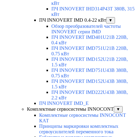
кВт
ПЧ INNOVERT IHD314P43T 380В, 315
кВт
ПЧ INNOVERT IMD 0.4-22 кВт
▼
Обзор преобразователей частоты
INNOVERT серии IMD
ПЧ INNOVERT IMD401U21B 220В,
0.4 кВт
ПЧ INNOVERT IMD751U21B 220В,
0.75 кВт
ПЧ INNOVERT IMD152U21B 220В,
1.5 кВт
ПЧ INNOVERT IMD751U43B 380В,
0.75 кВт
ПЧ INNOVERT IMD152U43B 380В,
1.5 кВт
ПЧ INNOVERT IMD222U43B 380В,
2.2 кВт
ПЧ INNOVERT IMD_E
Комплектные сервосистемы INNOCONT
▼
Комплектные сервосистемы INNOCONT
КАТ
Принципы маркировки комплектных
сервоусилителей переменного тока