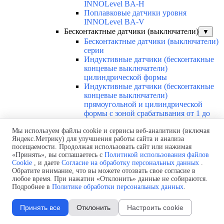
INNOLevel BA-H
Поплавковые датчики уровня
INNOLevel BA-V
Бесконтактные датчики (выключатели)
▼
Бесконтактные датчики (выключатели)
серии
Индуктивные датчики (бесконтакные
концевые выключатели)
цилиндрической формы
Индуктивные датчики (бесконтакные
концевые выключатели)
прямоугольной и цилиндрической
формы с зоной срабатывания от 1 до
50мм Autonics
Мы используем файлы cookie и сервисы веб-аналитики (включая
Емкостные датчики с подстройкой
Яндекс.Метрику) для улучшения работы сайта и анализа
INNOCONT
посещаемости. Продолжая использовать сайт или нажимая
Датчики безопасности и оптические
«Принять», вы соглашаетесь с
Политикой использования файлов
датчики
Cookie
, и даете
Согласие на обработку персональных данных
.
Диффузионные фотодатчики
Обратите внимание, что вы можете отозвать свое согласие в
INNOCONT Серия PES-D и PESL-D
любое время. При нажатии «Отклонить» данные не собираются.
Каталоги
▼
Подробнее в
Политике обработки персональных данных
.
Каталоги по всей продукции
Каталоги Преобразователи частоты INNOVERT
Принять все
Отклонить
Настроить cookie
Каталоги Редукторы и мотор-редукторы
INNORED/INNOVARI