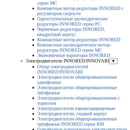
серии MC
Компактные мотор-редукторы INNORED с
регулятором скорости
Одноступенчатые цилиндрические
редукторы INNORED серии PC
Червячные редукторы INNORED,
квадратный корпус
Компактные мотор-редукторы INNORED
Компактные цилиндрические мотор-
редукторы INNORED серии MC
Экономичные вариаторы INNORED
Электродвигатели INNORED/INNOVARI
▼
Обзор электродвигателей
INNORED/INNOVARI
Электродвигатели общепромышленные
однофазные
Электродвигатели общепромышленные
трёхфазные
Электродвигатели общепромышленные с
тормозом
Электродвигатели взрывозащищенные
Электродвигатели, гладкий корпус
Электродвигатели общепромышленные
трёхфазные INNORED серии RM
Однофазные асинхронные электродвигатели