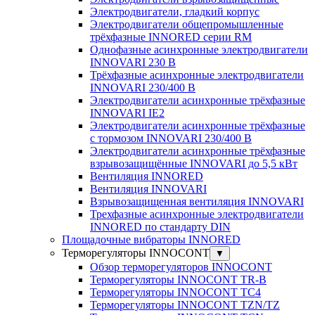
Электродвигатели, гладкий корпус
Электродвигатели общепромышленные
трёхфазные INNORED серии RM
Однофазные асинхронные электродвигатели
INNOVARI 230 В
Трёхфазные асинхронные электродвигатели
INNOVARI 230/400 В
Электродвигатели асинхронные трёхфазные
INNOVARI IE2
Электродвигатели асинхронные трёхфазные
с тормозом INNOVARI 230/400 В
Электродвигатели асинхронные трёхфазные
взрывозащищённые INNOVARI до 5,5 кВт
Вентиляция INNORED
Вентиляция INNOVARI
Взрывозащищенная вентиляция INNOVARI
Трехфазные асинхронные электродвигатели
INNORED по стандарту DIN
Площадочные вибраторы INNORED
Терморегуляторы INNOCONT
▼
Обзор терморегуляторов INNOCONT
Терморегуляторы INNOCONT TR-B
Терморегуляторы INNOCONT TC4
Терморегуляторы INNOCONT TZN/TZ