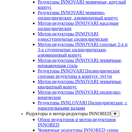
Редукторы INNOVARI червячные, круглый
корпус
Редукторы INNOVARI червячно-
цилиндрические, алюминиевый корпус
Мотор-редукторы INNOVARI насадные
цилиндрические
Мотор-редукторы INNOVARI
одноступенчатые цилиндрические
Мотор-редукторы INNOVARI соосные 2-х и
3-х ступенчатые цилиндрические,
алюминиевый корпус
Мотор-редукторы INNOVARI червячные,
нержавеющая сталь
Редукторы INNOVARI Цилиндрические
соосные редукторы в корпусе, чугун
Мотор-редукторы INNOVARI червячные,
квадратный корпус
Мотор-редукторы INNOVARI цилиндро-
конические
Редукторы INNLOVARI Цилиндрические, с
параллельными валами
Редукторы и мотор-редукторы INNORED
▼
Обзор редукторов и мотор-редукторов
INNORED
Червячные редукторы INNORED серии