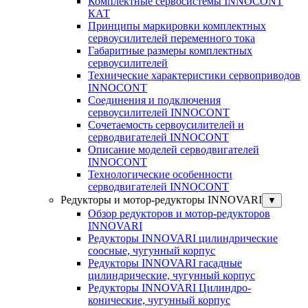
Комплектные сервосистемы INNOCONT
КАТ
Принципы маркировки комплектных
сервоусилителей переменного тока
Габаритные размеры комплектных
сервоусилителей
Технические характеристики сервоприводов
INNOCONT
Соединения и подключения
сервоусилителей INNOCONT
Сочетаемость сервоусилителей и
серводвигателей INNOCONT
Описание моделей серводвигателей
INNOCONT
Технологические особенности
серводвигателей INNOCONT
Редукторы и мотор-редукторы INNOVARI
▼
Обзор редукторов и мотор-редукторов
INNOVARI
Редукторы INNOVARI цилиндрические
соосные, чугунный корпус
Редукторы INNOVARI гасадные
цилиндрические, чугунный корпус
Редукторы INNOVARI Цилиндро-
конические, чугунный корпус