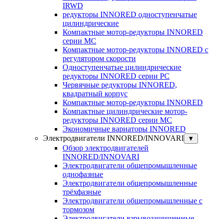
IRWD
редукторы INNORED одноступенчатые
цилиндрические
Компактные мотор-редукторы INNORED
серии MC
Компактные мотор-редукторы INNORED с
регулятором скорости
Одноступенчатые цилиндрические
редукторы INNORED серии PC
Червячные редукторы INNORED,
квадратный корпус
Компактные мотор-редукторы INNORED
Компактные цилиндрические мотор-
редукторы INNORED серии MC
Экономичные вариаторы INNORED
Электродвигатели INNORED/INNOVARI
▼
Обзор электродвигателей
INNORED/INNOVARI
Электродвигатели общепромышленные
однофазные
Электродвигатели общепромышленные
трёхфазные
Электродвигатели общепромышленные с
тормозом
Электродвигатели взрывозащищенные