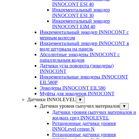
INNOCONT ESI 40
Инкрементальный энкодер
INNOCONT ESI 30
Инкрементальный энкодер
INNOCONT EIM 40
Инкрементальный энкодер INNOCONT с
мерным колесом
Инкрементальный энкодер INNOCONT в
виде штурвала на панель
Абсолютные энкодеры INNOCONT с
параллельным кодом
Датчики угла поворота (энкодеры)
INNOCONT
Инкрементальные энкодеры INNOCONT
EIL580P
Энкодеры INNOCONT EIL580
Муфты для энкодеров INNOCONT
Датчики INNOLEVEL
▼
Датчики уровня сыпучих материалов
▼
Датчики уровня сыпучих материалов и
жидких сред INNOLEVEL
Ротационные датчики уровня
INNOLevel серии N
Ротационные датчики уровня